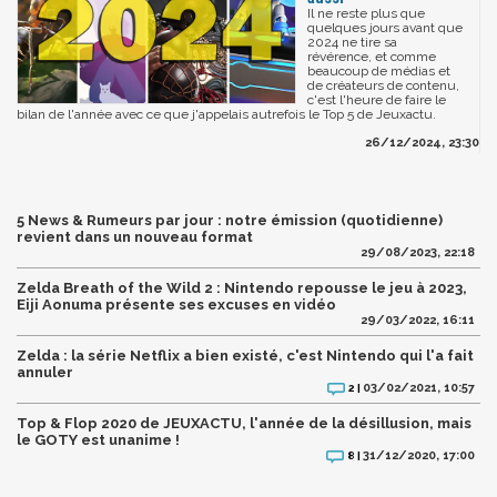
Il ne reste plus que
quelques jours avant que
2024 ne tire sa
révérence, et comme
beaucoup de médias et
de créateurs de contenu,
c'est l'heure de faire le
bilan de l'année avec ce que j'appelais autrefois le Top 5 de Jeuxactu.
26/12/2024, 23:30
5 News & Rumeurs par jour : notre émission (quotidienne)
revient dans un nouveau format
29/08/2023, 22:18
Zelda Breath of the Wild 2 : Nintendo repousse le jeu à 2023,
Eiji Aonuma présente ses excuses en vidéo
29/03/2022, 16:11
Zelda : la série Netflix a bien existé, c'est Nintendo qui l'a fait
annuler
03/02/2021, 10:57
2 |
Top & Flop 2020 de JEUXACTU, l'année de la désillusion, mais
le GOTY est unanime !
31/12/2020, 17:00
8 |