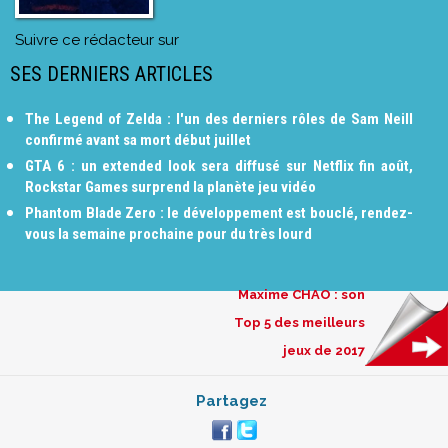
Suivre ce rédacteur sur
SES DERNIERS ARTICLES
The Legend of Zelda : l'un des derniers rôles de Sam Neill
confirmé avant sa mort début juillet
GTA 6 : un extended look sera diffusé sur Netflix fin août,
Rockstar Games surprend la planète jeu vidéo
Phantom Blade Zero : le développement est bouclé, rendez-
vous la semaine prochaine pour du très lourd
Maxime CHAO : son
Top 5 des meilleurs
jeux de 2017
Partagez