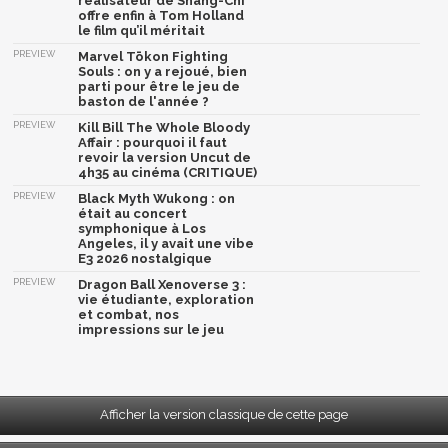
réalisateur de Shang-Chi
offre enfin à Tom Holland
le film qu’il méritait
PREVIEW
Marvel Tōkon Fighting
Souls : on y a rejoué, bien
parti pour être le jeu de
baston de l'année ?
PREVIEW
Kill Bill The Whole Bloody
Affair : pourquoi il faut
revoir la version Uncut de
4h35 au cinéma (CRITIQUE)
PREVIEW
Black Myth Wukong : on
était au concert
symphonique à Los
Angeles, il y avait une vibe
E3 2026 nostalgique
PREVIEW
Dragon Ball Xenoverse 3 :
vie étudiante, exploration
et combat, nos
impressions sur le jeu
Afficher la version classique de cette page