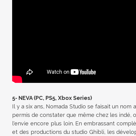
5- NEVA (PC, PS5, Xbox Series)
Il y a six ans, Nomada Studio se faisait un nom 
permis de constater que même chez les indé, o
l'envie encore plus loin. En embrassant compl
et des productions du studio Ghibli, les dév