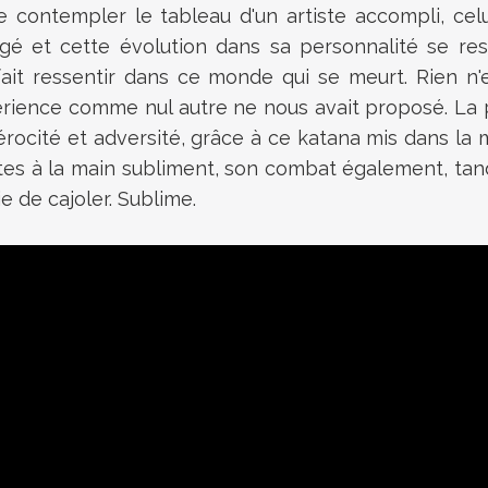
ontempler le tableau d'un artiste accompli, celu
gé et cette évolution dans sa personnalité se res
se fait ressentir dans ce monde qui se meurt. Rien
érience comme nul autre ne nous avait proposé. La p
érocité et adversité, grâce à ce katana mis dans la
es à la main subliment, son combat également, tand
e de cajoler. Sublime.