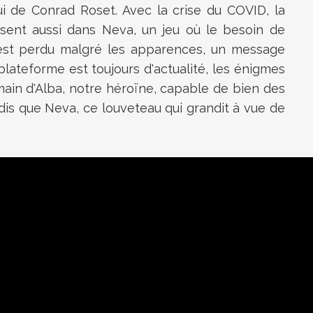
i de Conrad Roset. Avec la crise du COVID, la
sent aussi dans Neva, un jeu où le besoin de
 n'est perdu malgré les apparences, un message
lateforme est toujours d'actualité, les énigmes
 main d'Alba, notre héroïne, capable de bien des
is que Neva, ce louveteau qui grandit à vue de