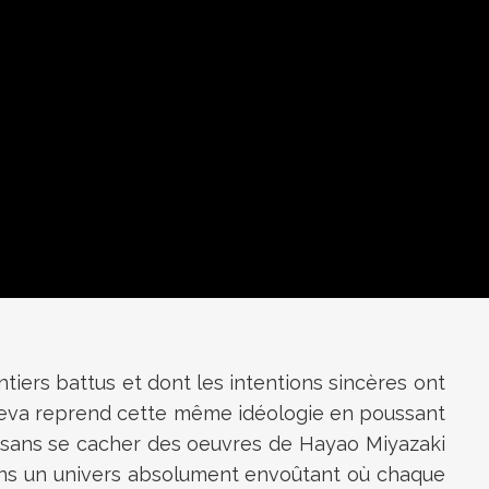
ntiers battus et dont les intentions sincères ont
 Neva reprend cette même idéologie en poussant
t sans se cacher des oeuvres de Hayao Miyazaki
ans un univers absolument envoûtant où chaque