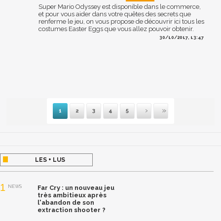
Super Mario Odyssey est disponible dans le commerce,
et pour vous aider dans votre quêtes des secrets que
renferme le jeu, on vous propose de découvrir ici tous les
costumes Easter Eggs que vous allez pouvoir obtenir.
30/10/2017, 13:47
1
2
3
4
5
Suivante
Dernière
LES + LUS
1
NEWS
Far Cry : un nouveau jeu
très ambitieux après
l'abandon de son
extraction shooter ?