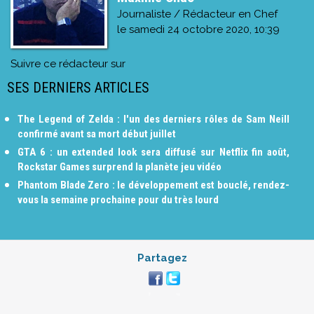
Journaliste / Rédacteur en Chef
le
samedi 24 octobre 2020, 10:39
Suivre ce rédacteur sur
SES DERNIERS ARTICLES
The Legend of Zelda : l'un des derniers rôles de Sam Neill
confirmé avant sa mort début juillet
GTA 6 : un extended look sera diffusé sur Netflix fin août,
Rockstar Games surprend la planète jeu vidéo
Phantom Blade Zero : le développement est bouclé, rendez-
vous la semaine prochaine pour du très lourd
Partagez