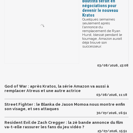
Bautista serait en
négociations pour
devenir le nouveau
Kratos
Quelques semaines
seulement après
l'annonce du
remplacement de Ryan
Hurst, blessé pendant le
tournage, Amazon aurait
déjà trouvé son
successeur.
03/08/2026, 23:08
God of War : après Kratos, la série Amazon va aussi à
remplacer Atreus et une autre actrice
03/08/2026, 11:18
Street Fighter : le Blanka de Jason Momoa nous montre enfin
son visage, et ses attaques
30/07/2026, 16:51
Resident Evil de Zach Cregger : la 2è bande annonce du film
va-t-elle rassurer les fans du jeu vidéo ?
23/07/2026, 15:51