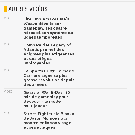
AUTRES VIDÉOS
VIDÉO
Fire Emblem Fortune's
Weave dévoile son
gameplay, ses quatre
héros et son système de
lignes temporelles
VIDÉO
Tomb Raider Legacy of
Atlantis promet des
énigmes plus exigeantes
et des pièges
impitoyables
VIDÉO
EA Sports FC 27 : le mode
Carrière signe sa plus
grosse révolution depuis
des années
VIDÉO
Gears of War E-Day : 10
min de gameplay pour
découvrir le mode
multijoueur
VIDÉO
Street Fighter : le Blanka
de Jason Momoa nous
montre enfin son visage,
et ses attaques