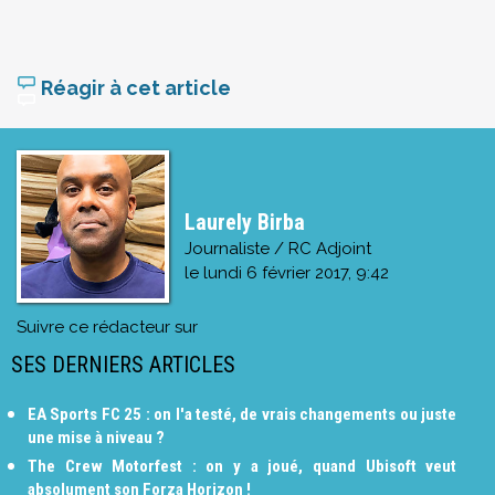
Réagir à cet article
Laurely Birba
Journaliste / RC Adjoint
le
lundi 6 février 2017, 9:42
Suivre ce rédacteur sur
SES DERNIERS ARTICLES
EA Sports FC 25 : on l'a testé, de vrais changements ou juste
une mise à niveau ?
The Crew Motorfest : on y a joué, quand Ubisoft veut
absolument son Forza Horizon !