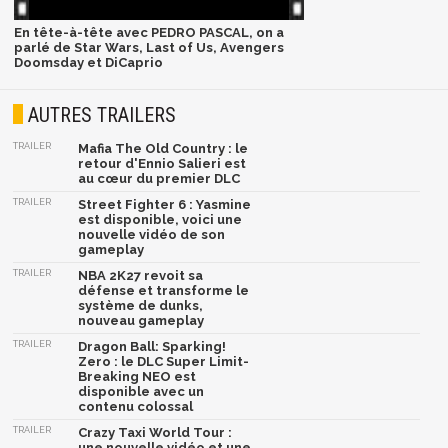
En tête-à-tête avec PEDRO PASCAL, on a
parlé de Star Wars, Last of Us, Avengers
Doomsday et DiCaprio
AUTRES TRAILERS
TRAILER
Mafia The Old Country : le
retour d'Ennio Salieri est
au cœur du premier DLC
TRAILER
Street Fighter 6 : Yasmine
est disponible, voici une
nouvelle vidéo de son
gameplay
TRAILER
NBA 2K27 revoit sa
défense et transforme le
système de dunks,
nouveau gameplay
TRAILER
Dragon Ball: Sparking!
Zero : le DLC Super Limit-
Breaking NEO est
disponible avec un
contenu colossal
TRAILER
Crazy Taxi World Tour :
une nouvelle vidéo et une