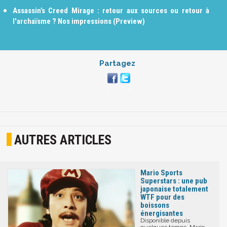
Assassin’s Creed Mirage : retour aux sources ou retour à
l'archaïsme ? Nos impressions (Preview)
Partagez
AUTRES ARTICLES
Mario Sports
Superstars : une pub
japonaise totalement
WTF pour des
boissons
énergisantes
Disponible depuis