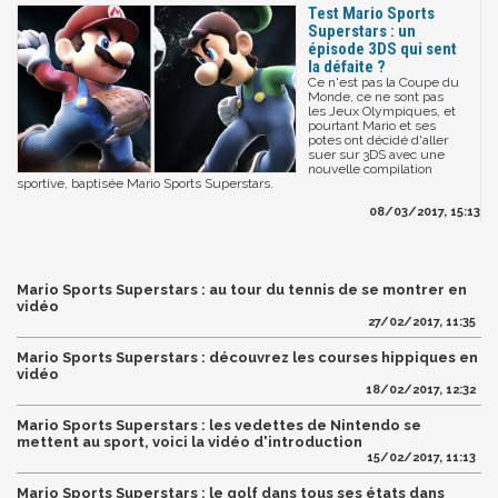
Test Mario Sports
Superstars : un
épisode 3DS qui sent
la défaite ?
Ce n'est pas la Coupe du
Monde, ce ne sont pas
les Jeux Olympiques, et
pourtant Mario et ses
potes ont décidé d'aller
suer sur 3DS avec une
nouvelle compilation
sportive, baptisée Mario Sports Superstars.
08/03/2017, 15:13
Mario Sports Superstars : au tour du tennis de se montrer en
vidéo
27/02/2017, 11:35
Mario Sports Superstars : découvrez les courses hippiques en
vidéo
18/02/2017, 12:32
Mario Sports Superstars : les vedettes de Nintendo se
mettent au sport, voici la vidéo d'introduction
15/02/2017, 11:13
Mario Sports Superstars : le golf dans tous ses états dans