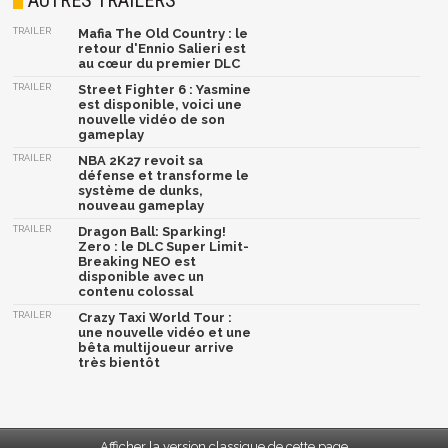
TRAILER
Mafia The Old Country : le
retour d'Ennio Salieri est
au cœur du premier DLC
TRAILER
Street Fighter 6 : Yasmine
est disponible, voici une
nouvelle vidéo de son
gameplay
TRAILER
NBA 2K27 revoit sa
défense et transforme le
système de dunks,
nouveau gameplay
TRAILER
Dragon Ball: Sparking!
Zero : le DLC Super Limit-
Breaking NEO est
disponible avec un
contenu colossal
TRAILER
Crazy Taxi World Tour :
une nouvelle vidéo et une
bêta multijoueur arrive
très bientôt
Afficher la version classique de cette page