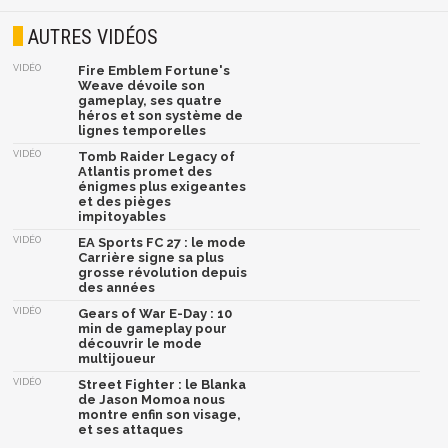
AUTRES VIDÉOS
VIDÉO
Fire Emblem Fortune's
Weave dévoile son
gameplay, ses quatre
héros et son système de
lignes temporelles
VIDÉO
Tomb Raider Legacy of
Atlantis promet des
énigmes plus exigeantes
et des pièges
impitoyables
VIDÉO
EA Sports FC 27 : le mode
Carrière signe sa plus
grosse révolution depuis
des années
VIDÉO
Gears of War E-Day : 10
min de gameplay pour
découvrir le mode
multijoueur
VIDÉO
Street Fighter : le Blanka
de Jason Momoa nous
montre enfin son visage,
et ses attaques