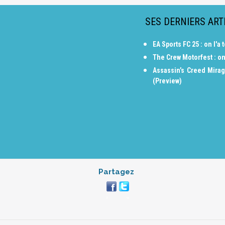
SES DERNIERS ART
EA Sports FC 25 : on l'
The Crew Motorfest : on
Assassin’s Creed Mirag
(Preview)
Partagez