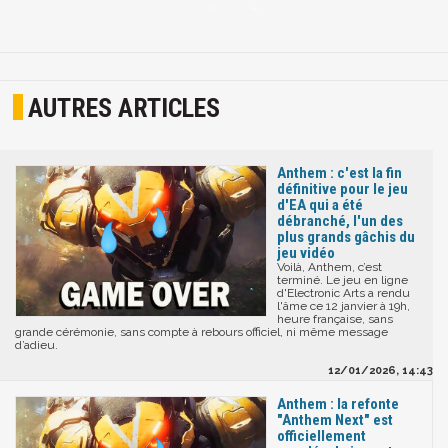
AUTRES ARTICLES
Anthem : c'est la fin
définitive pour le jeu
d'EA qui a été
débranché, l'un des
plus grands gâchis du
jeu vidéo
Voilà, Anthem, c’est
terminé. Le jeu en ligne
d'Electronic Arts a rendu
l'âme ce 12 janvier à 19h,
heure française, sans
grande cérémonie, sans compte à rebours officiel, ni même message
d’adieu.
12/01/2026, 14:43
Anthem : la refonte
"Anthem Next" est
officiellement