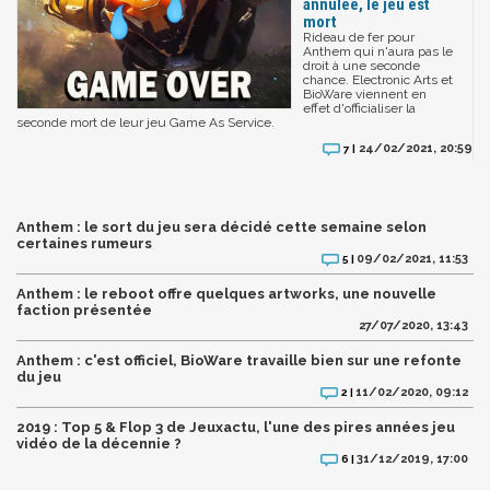
annulée, le jeu est
mort
Rideau de fer pour
Anthem qui n'aura pas le
droit à une seconde
chance. Electronic Arts et
BioWare viennent en
effet d'officialiser la
seconde mort de leur jeu Game As Service.
24/02/2021, 20:59
7 |
Anthem : le sort du jeu sera décidé cette semaine selon
certaines rumeurs
09/02/2021, 11:53
5 |
Anthem : le reboot offre quelques artworks, une nouvelle
faction présentée
27/07/2020, 13:43
Anthem : c'est officiel, BioWare travaille bien sur une refonte
du jeu
11/02/2020, 09:12
2 |
2019 : Top 5 & Flop 3 de Jeuxactu, l'une des pires années jeu
vidéo de la décennie ?
31/12/2019, 17:00
6 |