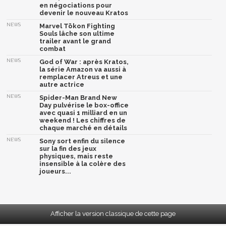
en négociations pour
devenir le nouveau Kratos
NEWS
Marvel Tōkon Fighting
Souls lâche son ultime
trailer avant le grand
combat
NEWS
God of War : après Kratos,
la série Amazon va aussi à
remplacer Atreus et une
autre actrice
NEWS
Spider-Man Brand New
Day pulvérise le box-office
avec quasi 1 milliard en un
weekend ! Les chiffres de
chaque marché en détails
NEWS
Sony sort enfin du silence
sur la fin des jeux
physiques, mais reste
insensible à la colère des
joueurs...
Afficher la version classique de cette page