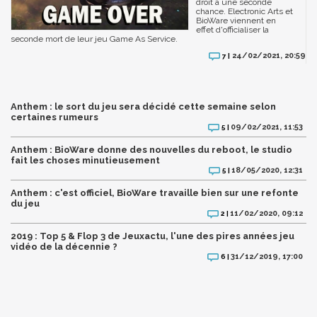
droit à une seconde
chance. Electronic Arts et
BioWare viennent en
effet d'officialiser la
seconde mort de leur jeu Game As Service.
24/02/2021, 20:59
7 |
Anthem : le sort du jeu sera décidé cette semaine selon
certaines rumeurs
09/02/2021, 11:53
5 |
Anthem : BioWare donne des nouvelles du reboot, le studio
fait les choses minutieusement
18/05/2020, 12:31
5 |
Anthem : c'est officiel, BioWare travaille bien sur une refonte
du jeu
11/02/2020, 09:12
2 |
2019 : Top 5 & Flop 3 de Jeuxactu, l'une des pires années jeu
vidéo de la décennie ?
31/12/2019, 17:00
6 |