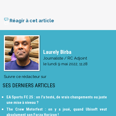
Réagir à cet article
Laurely Birba
Journaliste / RC Adjoint
le
lundi 9 mai 2022, 11:28
Suivre ce rédacteur sur
SES DERNIERS ARTICLES
EA Sports FC 25 : on l'a testé, de vrais changements ou juste
une mise à niveau ?
The Crew Motorfest : on y a joué, quand Ubisoft veut
absolument son Forza Horizon !