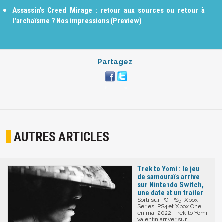
Assassin’s Creed Mirage : retour aux sources ou retour à
l'archaïsme ? Nos impressions (Preview)
Partagez
AUTRES ARTICLES
Trek to Yomi : le jeu
de samouraïs arrive
sur Nintendo Switch,
une date et un trailer
Sorti sur PC, PS5, Xbox
Series, PS4 et Xbox One
en mai 2022, Trek to Yomi
va enfin arriver sur