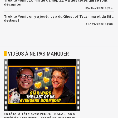
Trek to Yomi : 15 min de gameplay, y a des têtes qui se font
décapiter
05/04/2022, 15:14
Trek to Yomi : on y a joué, il y a du Ghost of Tsushima et du Sifu
dedans !
18/03/2022, 17:00
VIDÉOS À NE PAS MANQUER
En tête-à-tête avec PEDRO PASCAL, on a
parlé de Star Wars, Last of Us, Avengers