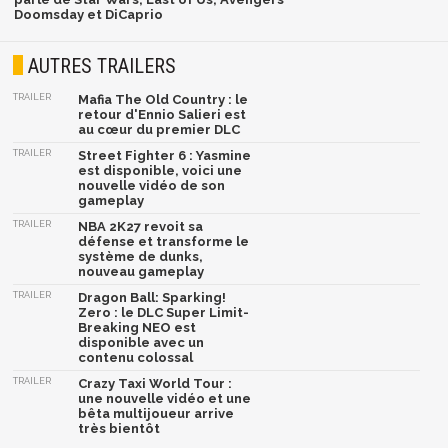
Doomsday et DiCaprio
AUTRES TRAILERS
TRAILER
Mafia The Old Country : le
retour d'Ennio Salieri est
au cœur du premier DLC
TRAILER
Street Fighter 6 : Yasmine
est disponible, voici une
nouvelle vidéo de son
gameplay
TRAILER
NBA 2K27 revoit sa
défense et transforme le
système de dunks,
nouveau gameplay
TRAILER
Dragon Ball: Sparking!
Zero : le DLC Super Limit-
Breaking NEO est
disponible avec un
contenu colossal
TRAILER
Crazy Taxi World Tour :
une nouvelle vidéo et une
bêta multijoueur arrive
très bientôt