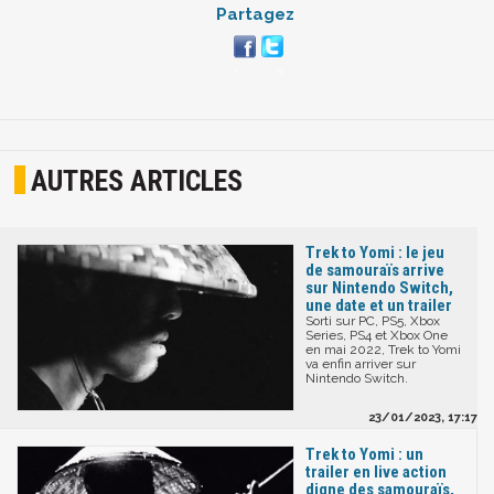
Partagez
AUTRES ARTICLES
Trek to Yomi : le jeu
de samouraïs arrive
sur Nintendo Switch,
une date et un trailer
Sorti sur PC, PS5, Xbox
Series, PS4 et Xbox One
en mai 2022, Trek to Yomi
va enfin arriver sur
Nintendo Switch.
23/01/2023, 17:17
Trek to Yomi : un
trailer en live action
digne des samouraïs,