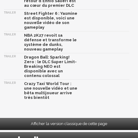
retour d'Ennio Salieri est
au cœur du premier DLC
TRAILER
Street Fighter 6 : Yasmine
est disponible, voici une
nouvelle vidéo de son
gameplay
TRAILER
NBA 2K27 revoit sa
défense et transforme le
système de dunks,
nouveau gameplay
TRAILER
Dragon Ball: Sparking!
Zero : le DLC Super Limit-
Breaking NEO est
disponible avec un
contenu colossal
TRAILER
Crazy Taxi World Tour :
une nouvelle vidéo et une
bêta multijoueur arrive
très bientôt
Afficher la version classique de cette page