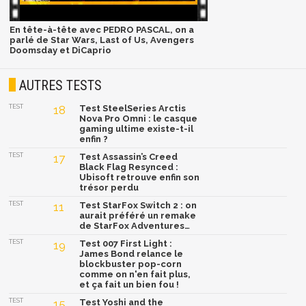
En tête-à-tête avec PEDRO PASCAL, on a
parlé de Star Wars, Last of Us, Avengers
Doomsday et DiCaprio
AUTRES TESTS
TEST
18
Test SteelSeries Arctis
Nova Pro Omni : le casque
gaming ultime existe-t-il
enfin ?
TEST
17
Test Assassin’s Creed
Black Flag Resynced :
Ubisoft retrouve enfin son
trésor perdu
TEST
11
Test StarFox Switch 2 : on
aurait préféré un remake
de StarFox Adventures…
TEST
19
Test 007 First Light :
James Bond relance le
blockbuster pop-corn
comme on n'en fait plus,
et ça fait un bien fou !
TEST
15
Test Yoshi and the