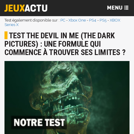
Test également disponible sur :
PC
-
Xbox One
-
PS4
-
PS5
-
XBOX
Series X
TEST THE DEVIL IN ME (THE DARK
PICTURES) : UNE FORMULE QUI
COMMENCE À TROUVER SES LIMITES ?