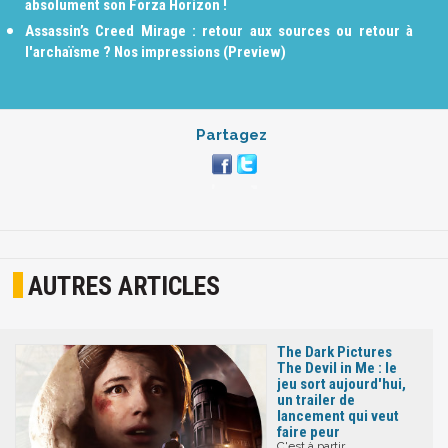
absolument son Forza Horizon !
Assassin’s Creed Mirage : retour aux sources ou retour à
l'archaïsme ? Nos impressions (Preview)
Partagez
AUTRES ARTICLES
The Dark Pictures
The Devil in Me : le
jeu sort aujourd'hui,
un trailer de
lancement qui veut
faire peur
C'est à partir