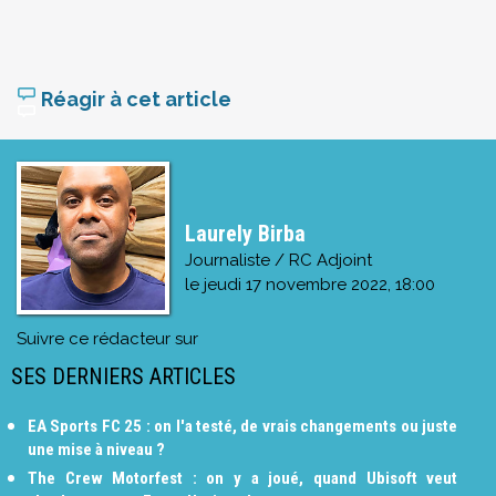
Réagir à cet article
Laurely Birba
Journaliste / RC Adjoint
le
jeudi 17 novembre 2022, 18:00
Suivre ce rédacteur sur
SES DERNIERS ARTICLES
EA Sports FC 25 : on l'a testé, de vrais changements ou juste
une mise à niveau ?
The Crew Motorfest : on y a joué, quand Ubisoft veut