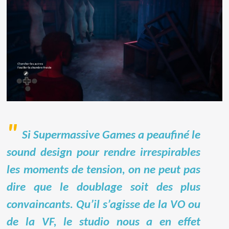
Si Supermassive Games a peaufiné le
sound design pour rendre irrespirables
les moments de tension, on ne peut pas
dire que le doublage soit des plus
convaincants. Qu’il s’agisse de la VO ou
de la VF, le studio nous a en effet