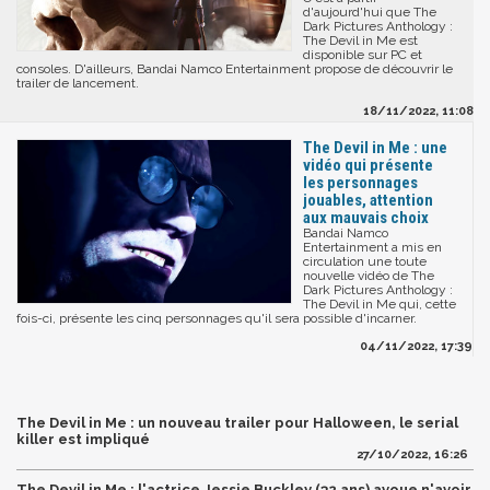
d'aujourd'hui que The
Dark Pictures Anthology :
The Devil in Me est
disponible sur PC et
consoles. D'ailleurs, Bandai Namco Entertainment propose de découvrir le
trailer de lancement.
18/11/2022, 11:08
The Devil in Me : une
vidéo qui présente
les personnages
jouables, attention
aux mauvais choix
Bandai Namco
Entertainment a mis en
circulation une toute
nouvelle vidéo de The
Dark Pictures Anthology :
The Devil in Me qui, cette
fois-ci, présente les cinq personnages qu'il sera possible d'incarner.
04/11/2022, 17:39
The Devil in Me : un nouveau trailer pour Halloween, le serial
killer est impliqué
27/10/2022, 16:26
The Devil in Me : l'actrice Jessie Buckley (32 ans) avoue n'avoir