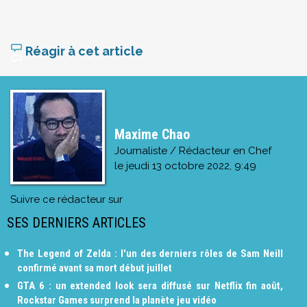
Réagir à cet article
Maxime Chao
Journaliste / Rédacteur en Chef
le
jeudi 13 octobre 2022, 9:49
Suivre ce rédacteur sur
SES DERNIERS ARTICLES
The Legend of Zelda : l'un des derniers rôles de Sam Neill
confirmé avant sa mort début juillet
GTA 6 : un extended look sera diffusé sur Netflix fin août,
Rockstar Games surprend la planète jeu vidéo