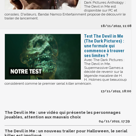
Dark Pictures Anthology :
The Devil in Me est
disponible sur PC et
consoles. D'ailleurs, Bandai Namco Entertainment propose de découvrir le
trailer de lancement.
18/11/2022, 11:08
Test The Devil in Me
(The Dark Pictures) :
une formule qui
commence à trouver
ses limites ?
Avec The Dark Pictures :
The Devil in Me,
Supermassive Games a
décidé de revenir sur la
légende macabre de H.
H. Holmes que beaucoup
considèrent comme le premier serial killer américain.
17/11/2022, 18:00
The Devil in Me : une vidéo qui présente les personnages
jouables, attention aux mauvais choix
04/11/2022, 17:39
The Devil in Me : un nouveau trailer pour Halloween, le serial
killer est impliqué