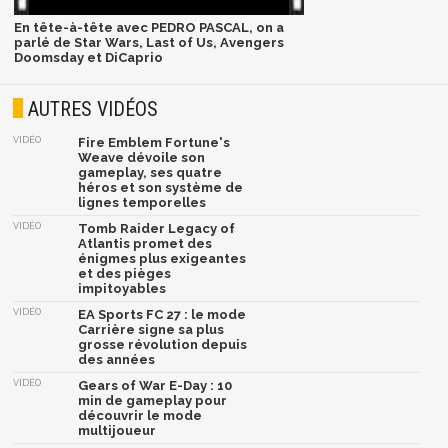
En tête-à-tête avec PEDRO PASCAL, on a
parlé de Star Wars, Last of Us, Avengers
Doomsday et DiCaprio
AUTRES VIDÉOS
VIDÉO
Fire Emblem Fortune's
Weave dévoile son
gameplay, ses quatre
héros et son système de
lignes temporelles
VIDÉO
Tomb Raider Legacy of
Atlantis promet des
énigmes plus exigeantes
et des pièges
impitoyables
VIDÉO
EA Sports FC 27 : le mode
Carrière signe sa plus
grosse révolution depuis
des années
VIDÉO
Gears of War E-Day : 10
min de gameplay pour
découvrir le mode
multijoueur