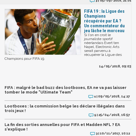
05/09/2018, 21:01
3 |
FIFA 19 : la Ligue des
Champions
récupérée par EA ?
Un commentateur du
jeu lâche le morceau
Si l'on en croit le
journaliste sportif
néerlandais Evert ten
Napel, Electronic Arts
serait parvenu à
récupérer la Ligue des
Champions pour FIFA 19.
14/05/2018, 09:03
FIFA : malgré le bad buzz des lootboxes, EA ne va pas laisser
tomber le mode "Ultimate Team"
09/05/2018, 14:27
1 |
Lootboxes : la commission belge les déclare illégales dans
trois jeux !
25/04/2018, 16:57
5 |
La fin des sorties annuelles pour FIFA et Madden NFL ? EA
s'explique !
10/11/2017, 10:12
3 |