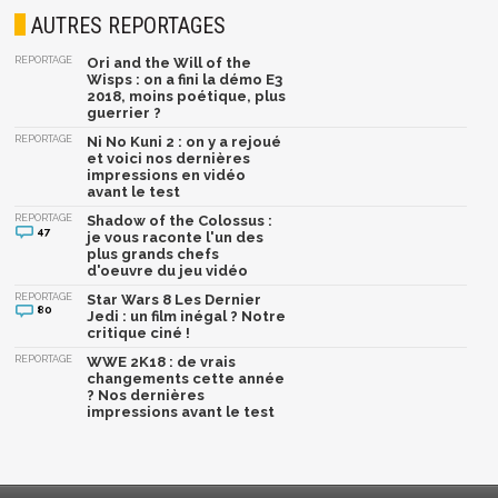
AUTRES REPORTAGES
REPORTAGE
Ori and the Will of the
Wisps : on a fini la démo E3
2018, moins poétique, plus
guerrier ?
REPORTAGE
Ni No Kuni 2 : on y a rejoué
et voici nos dernières
impressions en vidéo
avant le test
REPORTAGE
Shadow of the Colossus :
47
je vous raconte l'un des
plus grands chefs
d'oeuvre du jeu vidéo
REPORTAGE
Star Wars 8 Les Dernier
80
Jedi : un film inégal ? Notre
critique ciné !
REPORTAGE
WWE 2K18 : de vrais
changements cette année
? Nos dernières
impressions avant le test