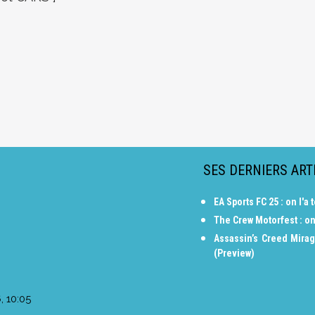
SES DERNIERS ART
EA Sports FC 25 : on l'
The Crew Motorfest : on
Assassin’s Creed Mirag
(Preview)
 10:05