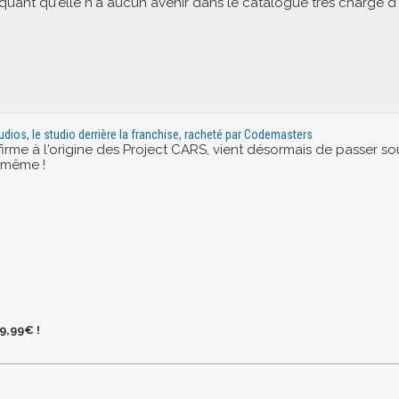
iquant qu'elle n'a aucun avenir dans le catalogue très chargé d
udios, le studio derrière la franchise, racheté par Codemasters
 firme à l'origine des Project CARS, vient désormais de passer 
i même !
9,99€ !