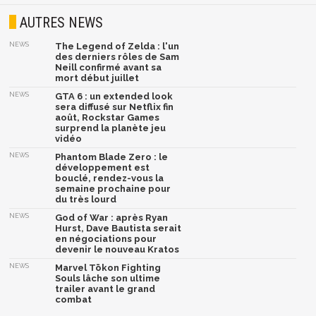
AUTRES NEWS
NEWS
The Legend of Zelda : l'un
des derniers rôles de Sam
Neill confirmé avant sa
mort début juillet
NEWS
GTA 6 : un extended look
sera diffusé sur Netflix fin
août, Rockstar Games
surprend la planète jeu
vidéo
NEWS
Phantom Blade Zero : le
développement est
bouclé, rendez-vous la
semaine prochaine pour
du très lourd
NEWS
God of War : après Ryan
Hurst, Dave Bautista serait
en négociations pour
devenir le nouveau Kratos
NEWS
Marvel Tōkon Fighting
Souls lâche son ultime
trailer avant le grand
combat