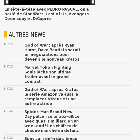
En tête-à-tête avec PEDRO PASCAL, on a
parlé de Star Wars, Last of Us, Avengers
Doomsday et DiCaprio
AUTRES NEWS
NEWS
God of War : après Ryan
Hurst, Dave Bautista serait
en négociations pour
devenir le nouveau Kratos
NEWS
Marvel Tōkon Fighting
Souls lâche son ultime
trailer avant le grand
combat
NEWS
God of War : après Kratos,
la série Amazon va aussi à
remplacer Atreus et une
autre actrice
NEWS
Spider-Man Brand New
Day pulvérise le box-office
avec quasi 1 milliard en un
weekend ! Les chiffres de
chaque marché en détails
NEWS
Sony sort enfin du silence