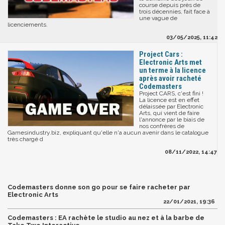
course depuis près de
trois décennies, fait face à
une vague de
licenciements.
03/05/2025, 11:42
Project Cars :
Electronic Arts met
un terme à la licence
après avoir racheté
Codemasters
Project CARS, c'est fini !
La licence est en effet
délaissée par Electronic
Arts, qui vient de faire
l'annonce par le biais de
nos confrères de
Gamesindustry.biz, expliquant qu'elle n'a aucun avenir dans le catalogue
très chargé d
08/11/2022, 14:47
Codemasters donne son go pour se faire racheter par
Electronic Arts
22/01/2021, 19:36
Codemasters : EA rachète le studio au nez et à la barbe de