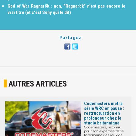
God of War Ragnarök : non, "Ragnarök" n'est pas encore le
vrai titre (et c'est Sony qui le dit)
Partagez
AUTRES ARTICLES
Codemasters met la
série WRC en pause :
restructuration en
profondeur chez le
studio britannique
Codemasters, reconnu
pour son expertise dans
le domaine des jeux de