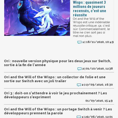
Wisps : quasiment 3
millions de joueurs
recensés, c'est une
réussite
Ori and the Will of the
Wisps est une indéniable
réussite critique, ça, c'est
sûr. Commercialement, le
titre ne s'en sort pas si
mal non plus.
18/11/2020, 10:49
1 |
Ori : nouvelle version physique pour les deux jeux sur Switch,
sortie à la fin de l'année
01/10/2020, 12:38
2 |
Ori and the Will of the Wisps : un collector de folie et une
sortie sur Switch avec un joli trailer
17/09/2020, 16:30
2 |
Ori 3 : doit-on s'attendre à voir le jeu prochainement ? Les
développeurs s'expriment
01/07/2020, 15:49
Ori and the Will of the Wisps : un portage Switch à venir ? Les
développeurs prennent la parole
29/06/2020, 12:01
1 |