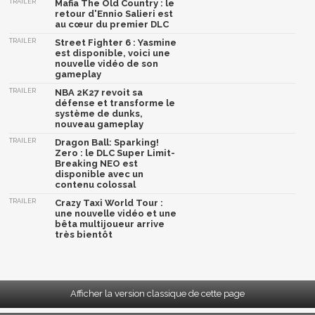
TRAILER
Mafia The Old Country : le
retour d'Ennio Salieri est
au cœur du premier DLC
TRAILER
Street Fighter 6 : Yasmine
est disponible, voici une
nouvelle vidéo de son
gameplay
TRAILER
NBA 2K27 revoit sa
défense et transforme le
système de dunks,
nouveau gameplay
TRAILER
Dragon Ball: Sparking!
Zero : le DLC Super Limit-
Breaking NEO est
disponible avec un
contenu colossal
TRAILER
Crazy Taxi World Tour :
une nouvelle vidéo et une
bêta multijoueur arrive
très bientôt
Afficher la version classique de cette page