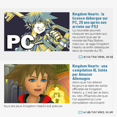
Kingdom Hearts : la
licence débarque sur
PC, 20 ans après son
arrivée sur PS2
La nouvelle pourrait
choquer les puristes qui
ne jurent que par le
monde de PlayStation,
mais oui, la saga Kingdom
Hearts va enfin débarquer
dans le monde du PC.
11/02/2021, 21:15
2 |
Kingdom Hearts : une
compilation XL listée
par Amazon
Allemagne
Alors que l'on attend
toujours la date de sortie
officielle de Kingdom
Hearts 3, c'est par le biais
du site JPGames.de que
l'on apprend qu'une
compilation réunissant
tous les jeux Kingdom Hearts est prévue.
25/10/2017, 11:20
1 |