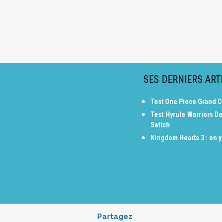
SES DERNIERS ART
Test One Piece Grand C
Test Hyrule Warriors De
Switch
Kingdom Hearts 3 : on y
Partagez