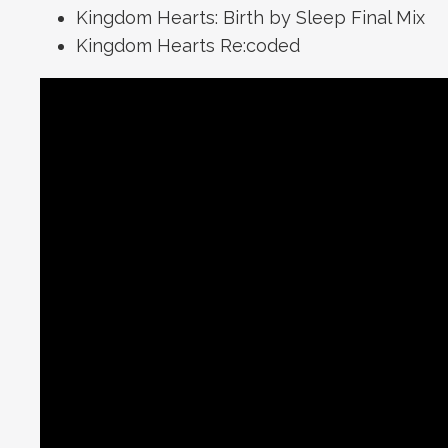
Kingdom Hearts: Birth by Sleep Final Mix
Kingdom Hearts Re:coded