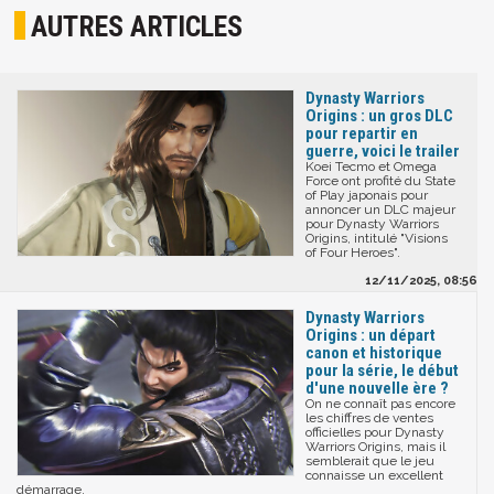
AUTRES ARTICLES
Dynasty Warriors
Origins : un gros DLC
pour repartir en
guerre, voici le trailer
Koei Tecmo et Omega
Force ont profité du State
of Play japonais pour
annoncer un DLC majeur
pour Dynasty Warriors
Origins, intitulé "Visions
of Four Heroes".
12/11/2025, 08:56
Dynasty Warriors
Origins : un départ
canon et historique
pour la série, le début
d'une nouvelle ère ?
On ne connaît pas encore
les chiffres de ventes
officielles pour Dynasty
Warriors Origins, mais il
semblerait que le jeu
connaisse un excellent
démarrage.