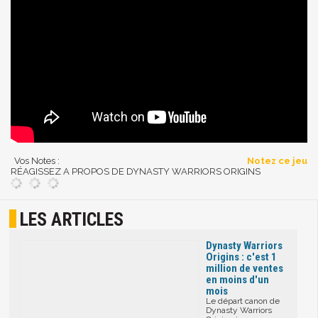
Vos Notes :
Notez ce jeu
RÉAGISSEZ A PROPOS DE DYNASTY WARRIORS ORIGINS
LES ARTICLES
Dynasty Warriors
Origins : c'est 1
million de ventes
en moins d'un
mois
Le départ canon de
Dynasty Warriors