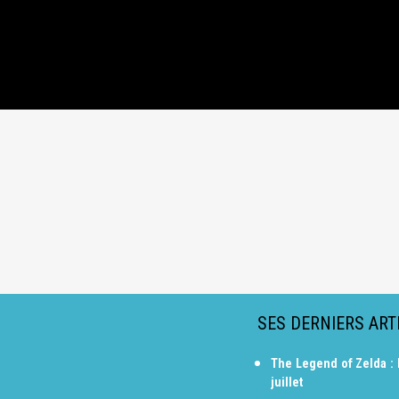
SES DERNIERS ART
The Legend of Zelda : 
juillet