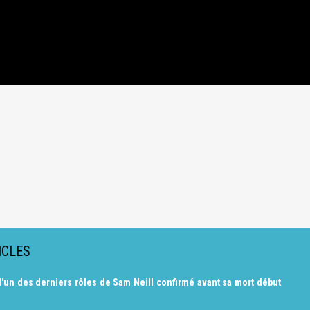
ICLES
l'un des derniers rôles de Sam Neill confirmé avant sa mort début