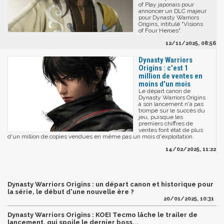
of Play japonais pour
annoncer un DLC majeur
pour Dynasty Warriors
Origins, intitulé "Visions
of Four Heroes".
12/11/2025, 08:56
Dynasty Warriors
Origins : c'est 1
million de ventes en
moins d'un mois
Le départ canon de
Dynasty Warriors Origins
à son lancement n'a pas
trompé sur le succès du
jeu, puisque les
premiers chiffres de
ventes font état de plus
d'un million de copies vendues en même pas un mois d'exploitation.
14/02/2025, 11:22
Dynasty Warriors Origins : un départ canon et historique pour
la série, le début d'une nouvelle ère ?
20/01/2025, 10:31
Dynasty Warriors Origins : KOEI Tecmo lâche le trailer de
lancement, qui spoile le dernier boss...