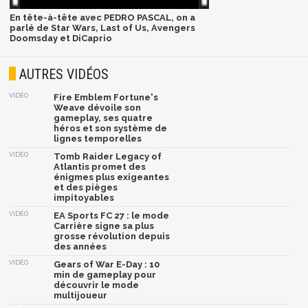
En tête-à-tête avec PEDRO PASCAL, on a
parlé de Star Wars, Last of Us, Avengers
Doomsday et DiCaprio
AUTRES VIDÉOS
VIDÉO
Fire Emblem Fortune's
Weave dévoile son
gameplay, ses quatre
héros et son système de
lignes temporelles
VIDÉO
Tomb Raider Legacy of
Atlantis promet des
énigmes plus exigeantes
et des pièges
impitoyables
VIDÉO
EA Sports FC 27 : le mode
Carrière signe sa plus
grosse révolution depuis
des années
VIDÉO
Gears of War E-Day : 10
min de gameplay pour
découvrir le mode
multijoueur