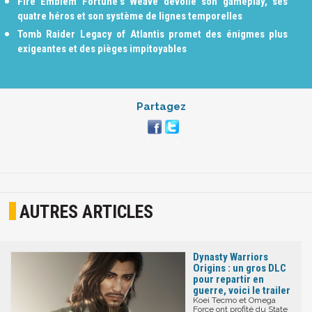
Fire Emblem Fortune's Weave dévoile son gameplay, ses
quatre héros et son système de lignes temporelles
Tomb Raider Legacy of Atlantis promet des énigmes plus
exigeantes et des pièges impitoyables
Partagez
AUTRES ARTICLES
Dynasty Warriors
Origins : un gros DLC
pour repartir en
guerre, voici le trailer
Koei Tecmo et Omega
Force ont profité du State