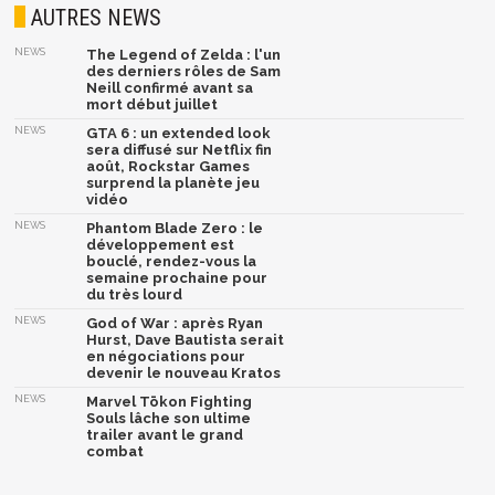
AUTRES NEWS
NEWS
The Legend of Zelda : l'un
des derniers rôles de Sam
Neill confirmé avant sa
mort début juillet
NEWS
GTA 6 : un extended look
sera diffusé sur Netflix fin
août, Rockstar Games
surprend la planète jeu
vidéo
NEWS
Phantom Blade Zero : le
développement est
bouclé, rendez-vous la
semaine prochaine pour
du très lourd
NEWS
God of War : après Ryan
Hurst, Dave Bautista serait
en négociations pour
devenir le nouveau Kratos
NEWS
Marvel Tōkon Fighting
Souls lâche son ultime
trailer avant le grand
combat