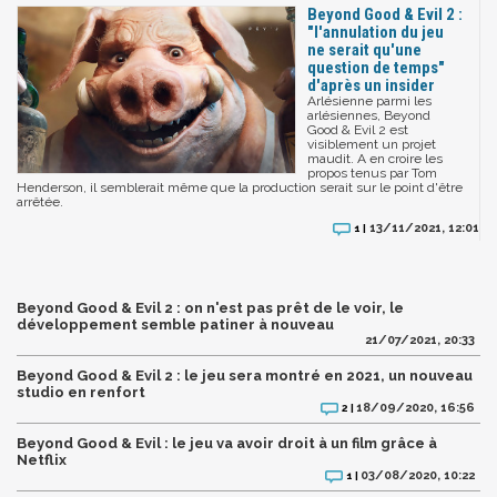
Beyond Good & Evil 2 :
"l'annulation du jeu
ne serait qu'une
question de temps"
d'après un insider
Arlésienne parmi les
arlésiennes, Beyond
Good & Evil 2 est
visiblement un projet
maudit. A en croire les
propos tenus par Tom
Henderson, il semblerait même que la production serait sur le point d'être
arrêtée.
13/11/2021, 12:01
1 |
Beyond Good & Evil 2 : on n'est pas prêt de le voir, le
développement semble patiner à nouveau
21/07/2021, 20:33
Beyond Good & Evil 2 : le jeu sera montré en 2021, un nouveau
studio en renfort
18/09/2020, 16:56
2 |
Beyond Good & Evil : le jeu va avoir droit à un film grâce à
Netflix
03/08/2020, 10:22
1 |