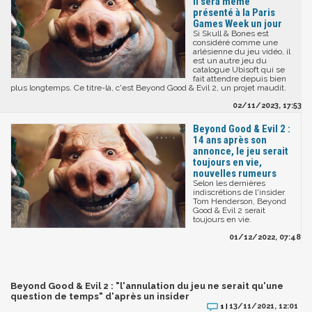
il sera même
présenté à la Paris
Games Week un jour
Si Skull & Bones est
considéré comme une
arlésienne du jeu vidéo, il
est un autre jeu du
catalogue Ubisoft qui se
fait attendre depuis bien
plus longtemps. Ce titre-là, c'est Beyond Good & Evil 2, un projet maudit.
02/11/2023, 17:53
Beyond Good & Evil 2 :
14 ans après son
annonce, le jeu serait
toujours en vie,
nouvelles rumeurs
Selon les dernières
indiscrétions de l'insider
Tom Henderson, Beyond
Good & Evil 2 serait
toujours en vie.
01/12/2022, 07:48
Beyond Good & Evil 2 : "l'annulation du jeu ne serait qu'une
question de temps" d'après un insider
13/11/2021, 12:01
1 |