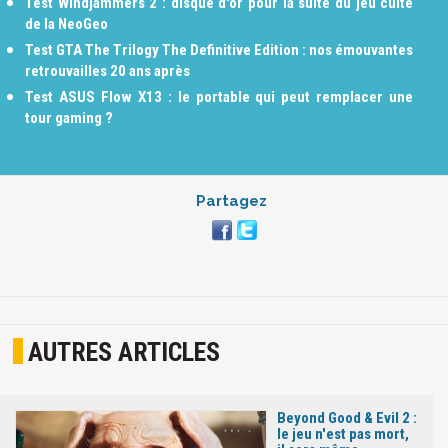
Test Windjammers 2 : disque d'or pour la suite du jeu culte
de la NeoGeo
Test GTA The Trilogy The Definitive Edition : nos émouvantes
retrouvailles 20 ans après
Test ASUS Flow X13 : le portable qui peut remplacer une
tour gaming ?
Partagez
AUTRES ARTICLES
Beyond Good & Evil 2 :
le jeu n'est pas mort,