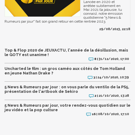
Lancée en 2020 et
arrêtée subitement en
Mai 2021 (la jalousie, tu
connais), notre émission
quotidienne "5 News &
Rumeurs par jour" fait son grand retour en cette rentrée 2023.
29/08/2023, 22:18
Top & Flop 2020 de JEUXACTU, l'année de la désillusion, mais
le GOTY est unanime !
31/12/2020, 17:00
8 |
Uncharted le film : un gros caméo aux côtés de Tom Holland
en jeune Nathan Drake ?
24/10/2020, 10:39
3 |
5 News & Rumeurs par jour : on vous parle du ventilo de la PS5,
présentation de l'artbook de Sekiro
21/10/2020, 13:28
2 |
5 News & Rumeurs par jour, votre rendez-vous quotidien sur le
jeu vidéo et la pop culture
08/10/2020, 17:10
16 |