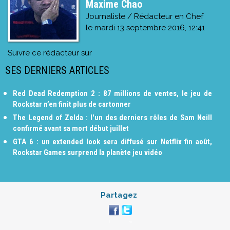
Maxime Chao
Journaliste / Rédacteur en Chef
le
mardi 13 septembre 2016, 12:41
Suivre ce rédacteur sur
SES DERNIERS ARTICLES
Red Dead Redemption 2 : 87 millions de ventes, le jeu de
Rockstar n’en finit plus de cartonner
The Legend of Zelda : l'un des derniers rôles de Sam Neill
confirmé avant sa mort début juillet
GTA 6 : un extended look sera diffusé sur Netflix fin août,
Rockstar Games surprend la planète jeu vidéo
Partagez