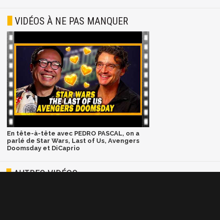
VIDÉOS À NE PAS MANQUER
En tête-à-tête avec PEDRO PASCAL, on a
parlé de Star Wars, Last of Us, Avengers
Doomsday et DiCaprio
AUTRES VIDÉOS
VIDÉO
Fire Emblem Fortune's
Weave dévoile son
gameplay, ses quatre
héros et son système de
lignes temporelles