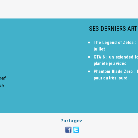
SES DERNIERS ART
The Legend of Zelda : 
juillet
GTA 6 : un extended lo
planète jeu vidéo
Phantom Blade Zero : 
hef
pour du très lourd
25
Partagez