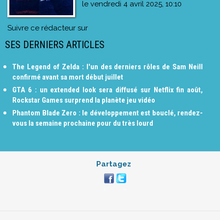
le
vendredi 4 avril 2025, 10:10
Suivre ce rédacteur sur
SES DERNIERS ARTICLES
The Legend of Zelda : l'un des derniers rôles de Sam Neill
confirmé avant sa mort début juillet
GTA 6 : un extended look sera diffusé sur Netflix fin août,
Rockstar Games surprend la planète jeu vidéo
Phantom Blade Zero : le développement est bouclé, rendez-
vous la semaine prochaine pour du très lourd
Partagez