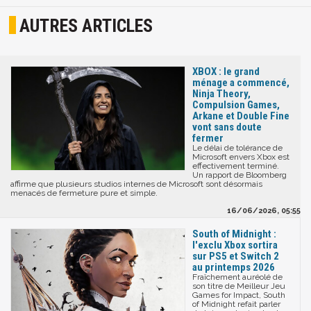
AUTRES ARTICLES
XBOX : le grand
ménage a commencé,
Ninja Theory,
Compulsion Games,
Arkane et Double Fine
vont sans doute
fermer
Le délai de tolérance de
Microsoft envers Xbox est
effectivement terminé.
Un rapport de Bloomberg
affirme que plusieurs studios internes de Microsoft sont désormais
menacés de fermeture pure et simple.
16/06/2026, 05:55
South of Midnight :
l'exclu Xbox sortira
sur PS5 et Switch 2
au printemps 2026
Fraîchement auréolé de
son titre de Meilleur Jeu
Games for Impact, South
of Midnight refait parler