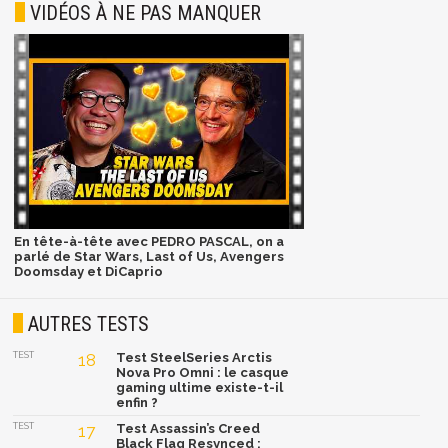
VIDÉOS À NE PAS MANQUER
En tête-à-tête avec PEDRO PASCAL, on a
parlé de Star Wars, Last of Us, Avengers
Doomsday et DiCaprio
AUTRES TESTS
TEST
18
Test SteelSeries Arctis
Nova Pro Omni : le casque
gaming ultime existe-t-il
enfin ?
TEST
17
Test Assassin’s Creed
Black Flag Resynced :