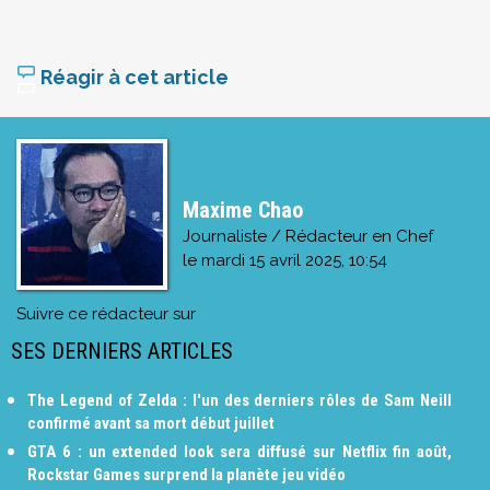
Réagir à cet article
Maxime Chao
Journaliste / Rédacteur en Chef
le
mardi 15 avril 2025, 10:54
Suivre ce rédacteur sur
SES DERNIERS ARTICLES
The Legend of Zelda : l'un des derniers rôles de Sam Neill
confirmé avant sa mort début juillet
GTA 6 : un extended look sera diffusé sur Netflix fin août,
Rockstar Games surprend la planète jeu vidéo