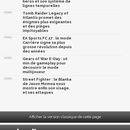
héros et son système de
lignes temporelles
VIDÉO
Tomb Raider Legacy of
Atlantis promet des
énigmes plus exigeantes
et des pièges
impitoyables
VIDÉO
EA Sports FC 27 : le mode
Carrière signe sa plus
grosse révolution depuis
des années
VIDÉO
Gears of War E-Day : 10
min de gameplay pour
découvrir le mode
multijoueur
VIDÉO
Street Fighter : le Blanka
de Jason Momoa nous
montre enfin son visage,
et ses attaques
Afficher la version classique de cette page