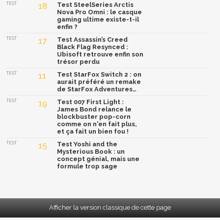
TEST
18
Test SteelSeries Arctis
Nova Pro Omni : le casque
gaming ultime existe-t-il
enfin ?
TEST
17
Test Assassin’s Creed
Black Flag Resynced :
Ubisoft retrouve enfin son
trésor perdu
TEST
11
Test StarFox Switch 2 : on
aurait préféré un remake
de StarFox Adventures…
TEST
19
Test 007 First Light :
James Bond relance le
blockbuster pop-corn
comme on n'en fait plus,
et ça fait un bien fou !
TEST
15
Test Yoshi and the
Mysterious Book : un
concept génial, mais une
formule trop sage
Afficher la version classique de cette page