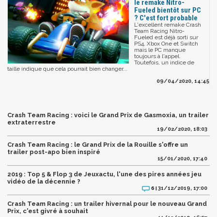
le remake Nitro-
Fueled bientôt sur PC
? C'est fort probable
L'excellent remake Crash
Team Racing Nitro-
Fueled est déjà sorti sur
PS4, Xbox One et Switch
mais le PC manque
toujours à l'appel.
Toutefois, un indice de
taille indique que cela pourrait bien changer...
09/04/2020, 14:45
Crash Team Racing : voici le Grand Prix de Gasmoxia, un trailer
extraterrestre
19/02/2020, 18:03
Crash Team Racing : le Grand Prix de la Rouille s'offre un
trailer post-apo bien inspiré
15/01/2020, 17:40
2019 : Top 5 & Flop 3 de Jeuxactu, l'une des pires années jeu
vidéo de la décennie ?
31/12/2019, 17:00
6 |
Crash Team Racing : un trailer hivernal pour le nouveau Grand
Prix, c'est givré à souhait