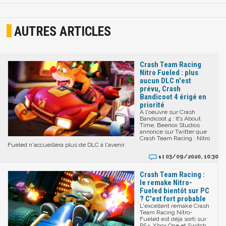
AUTRES ARTICLES
Crash Team Racing
Nitro Fueled : plus
aucun DLC n'est
prévu, Crash
Bandicoot 4 érigé en
priorité
A l'oeuvre sur Crash
Bandicoot 4 : It’s About
Time, Beenox Studios
annonce sur Twitter que
Crash Team Racing : Nitro
Fueled n'accueillera plus de DLC à l'avenir.
03/09/2020, 10:30
1 |
Crash Team Racing :
le remake Nitro-
Fueled bientôt sur PC
? C'est fort probable
L'excellent remake Crash
Team Racing Nitro-
Fueled est déjà sorti sur
PS4, Xbox One et Switch