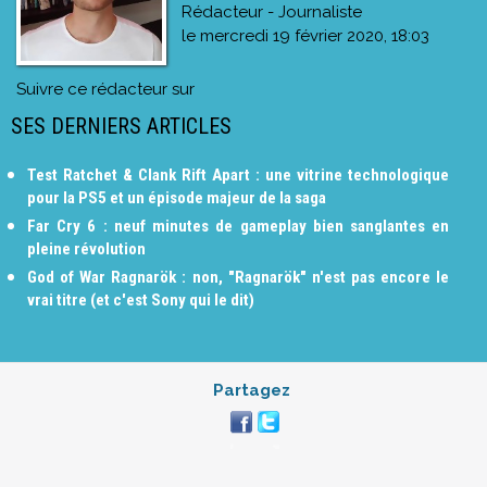
Rédacteur - Journaliste
le
mercredi 19 février 2020, 18:03
Suivre ce rédacteur sur
SES DERNIERS ARTICLES
Test Ratchet & Clank Rift Apart : une vitrine technologique
pour la PS5 et un épisode majeur de la saga
Far Cry 6 : neuf minutes de gameplay bien sanglantes en
pleine révolution
God of War Ragnarök : non, "Ragnarök" n'est pas encore le
vrai titre (et c'est Sony qui le dit)
Partagez