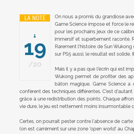
On nous a promis du grandiose avec
LA NOTE
Game Science impose et force le res
pour les prochains jeux de ce calibre
19
immersif et superbement raconté. Ri
Rarement l'histoire de Sun Wukong n'
sur PS5 aussi, le résultat est solide.
20
Mais il y a pas que l'écrin qui est 
Wukong permet de profiter des apti
bâton magique. Game Science a opt
confèrent des techniques différentes. C'est d'autant
grâce à une redistribution des points. Chaque affr
vie dure, le jeu est nettement moins insurmontable q
Certes, on pourrait pester contre l'absence de carte
(on est carrément sur une zone 'open world' au Chap