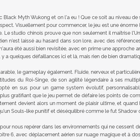
 Black Myth Wukong et on l'a eu ! Que ce soit au niveau de 
pect. Visuellement pour commencer, le jeu est une énorme baf
. Le studio chinois prouve que non seulement il maîtrise l'Unre
en n'est laissé au hasard dans son lore, avec des références
aura été aussi bien revisitée, avec en prime une approche art
 Il y a quelques défaillances ici et là, mais rien de bien drama
imparable, le gameplay également. Fluide, nerveux et particul
tudes du Roi-Singe, de son agilité légendaire à ses multipl
é en sus pour un game system évolutif, personnalisable a
 plus gratifiant que le jeu permet de défaire les points de c
ontement devient alors un moment de plaisir ultime, et quan
u'un Souls-like punitif et déséquilibré comme le fut Shadow o
 pour nous repérer dans les environnements qui ne cessent de
itre 6, avec déplacement aérien sur nuage magique et à dos de