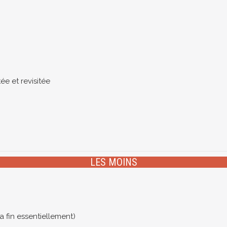
)
e et revisitée
LES MOINS
a fin essentiellement)