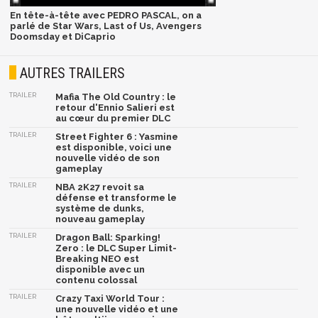
En tête-à-tête avec PEDRO PASCAL, on a
parlé de Star Wars, Last of Us, Avengers
Doomsday et DiCaprio
AUTRES TRAILERS
TRAILER
Mafia The Old Country : le
retour d'Ennio Salieri est
au cœur du premier DLC
TRAILER
Street Fighter 6 : Yasmine
est disponible, voici une
nouvelle vidéo de son
gameplay
TRAILER
NBA 2K27 revoit sa
défense et transforme le
système de dunks,
nouveau gameplay
TRAILER
Dragon Ball: Sparking!
Zero : le DLC Super Limit-
Breaking NEO est
disponible avec un
contenu colossal
TRAILER
Crazy Taxi World Tour :
une nouvelle vidéo et une