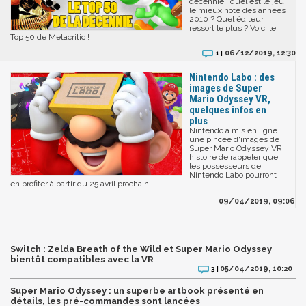
décennie : quel est le jeu
le mieux noté des années
2010 ? Quel éditeur
ressort le plus ? Voici le
Top 50 de Metacritic !
06/12/2019, 12:30
1 |
Nintendo Labo : des
images de Super
Mario Odyssey VR,
quelques infos en
plus
Nintendo a mis en ligne
une pincée d'images de
Super Mario Odyssey VR,
histoire de rappeler que
les possesseurs de
Nintendo Labo pourront
en profiter à partir du 25 avril prochain.
09/04/2019, 09:06
Switch : Zelda Breath of the Wild et Super Mario Odyssey
bientôt compatibles avec la VR
05/04/2019, 10:20
3 |
Super Mario Odyssey : un superbe artbook présenté en
détails, les pré-commandes sont lancées