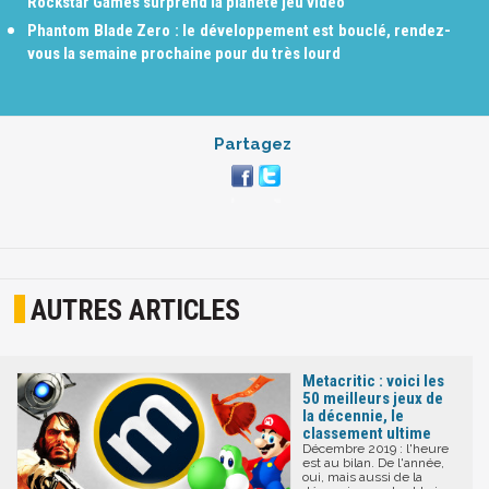
Rockstar Games surprend la planète jeu vidéo
Phantom Blade Zero : le développement est bouclé, rendez-
vous la semaine prochaine pour du très lourd
Partagez
AUTRES ARTICLES
Metacritic : voici les
50 meilleurs jeux de
la décennie, le
classement ultime
Décembre 2019 : l'heure
est au bilan. De l'année,
oui, mais aussi de la