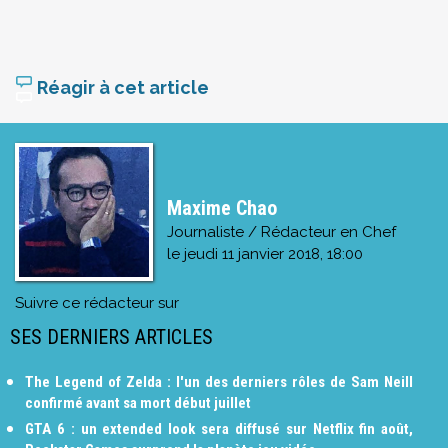
Réagir à cet article
Maxime Chao
Journaliste / Rédacteur en Chef
le
jeudi 11 janvier 2018, 18:00
Suivre ce rédacteur sur
SES DERNIERS ARTICLES
The Legend of Zelda : l'un des derniers rôles de Sam Neill
confirmé avant sa mort début juillet
GTA 6 : un extended look sera diffusé sur Netflix fin août,