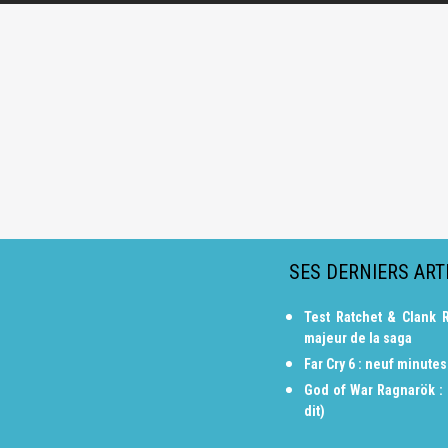
SES DERNIERS ART
Test Ratchet & Clank R
majeur de la saga
Far Cry 6 : neuf minute
God of War Ragnarök : n
dit)