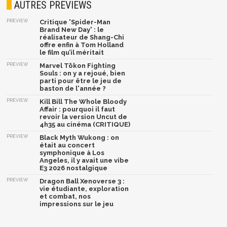
AUTRES PREVIEWS
PREVIEW
Critique 'Spider-Man
Brand New Day' : le
réalisateur de Shang-Chi
offre enfin à Tom Holland
le film qu’il méritait
PREVIEW
Marvel Tōkon Fighting
Souls : on y a rejoué, bien
parti pour être le jeu de
baston de l'année ?
PREVIEW
Kill Bill The Whole Bloody
Affair : pourquoi il faut
revoir la version Uncut de
4h35 au cinéma (CRITIQUE)
PREVIEW
Black Myth Wukong : on
était au concert
symphonique à Los
Angeles, il y avait une vibe
E3 2026 nostalgique
PREVIEW
Dragon Ball Xenoverse 3 :
vie étudiante, exploration
et combat, nos
impressions sur le jeu