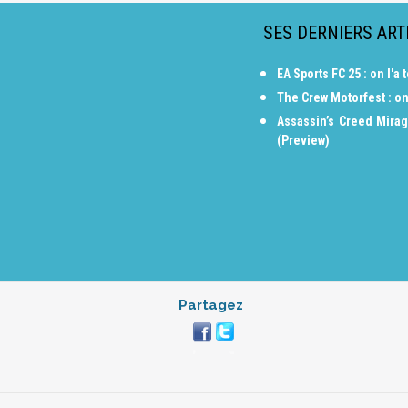
SES DERNIERS ART
EA Sports FC 25 : on l'
The Crew Motorfest : on
Assassin’s Creed Mirag
(Preview)
Partagez