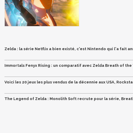
Zelda : la série Netflix a bien existé, c'est Nintendo qui l'a fait a
Immortals Fenyx Rising : un comparatif avec Zelda Breath of the W
Voici les 20 jeux les plus vendus de la décennie aux USA, Rocksta
The Legend of Zelda : Monolith Soft recrute pour la série, Breat