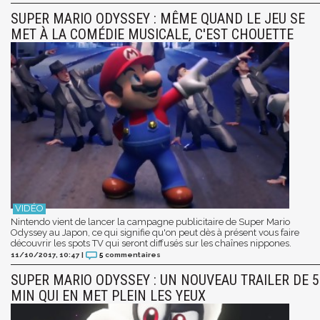
SUPER MARIO ODYSSEY : MÊME QUAND LE JEU SE
MET À LA COMÉDIE MUSICALE, C'EST CHOUETTE
Nintendo vient de lancer la campagne publicitaire de Super Mario
Odyssey au Japon, ce qui signifie qu'on peut dès à présent vous faire
découvrir les spots TV qui seront diffusés sur les chaînes nippones.
11/10/2017, 10:47
|
5
commentaires
SUPER MARIO ODYSSEY : UN NOUVEAU TRAILER DE 5
MIN QUI EN MET PLEIN LES YEUX