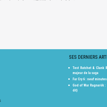
SES DERNIERS ART
Test Ratchet & Clank R
majeur de la saga
Far Cry 6 : neuf minute
God of War Ragnarök : n
dit)
6