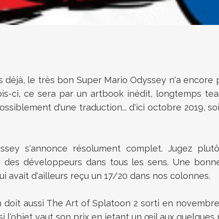
 déjà, le très bon Super Mario Odyssey n'a encore 
 fois-ci, ce sera par un artbook inédit, longtemps t
siblement d'une traduction... d'ici octobre 2019, soit
ey s'annonce résolument complet. Jugez plutôt 
s des développeurs dans tous les sens. Une bonne
ui avait d'ailleurs reçu un 17/20 dans nos colonnes.
on doit aussi The Art of Splatoon 2 sorti en novemb
si l'objet vaut son prix en jetant un œil aux quelque