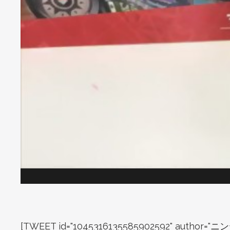
[TWEET id="1045316135585902592" au