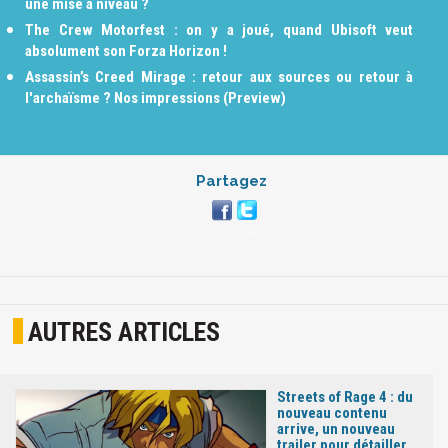
une mise à niveau ?
The Crew Motorfest : on y a joué, quand Ubisoft veut
absolument son Forza Horizon !
Assassin’s Creed Mirage : retour aux sources ou retour à
l'archaïsme ? Nos impressions (Preview)
Partagez
AUTRES ARTICLES
Streets of Rage 4 : du
nouveau contenu
arrive, un nouveau
trailer pour détailler