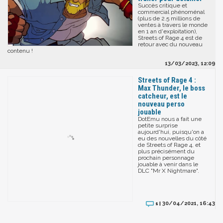
Succès critique et
commercial phénoménal
(plus de 2.5 millions de
ventes à travers le monde
en 1 an d'exploitation),
Streets of Rage 4 est de
retour avec du nouveau
contenu !
13/03/2023, 12:09
Streets of Rage 4 :
Max Thunder, le boss
catcheur, est le
nouveau perso
jouable
DotEmu nous a fait une
petite surprise
aujourd'hui, puisqu'on a
eu des nouvelles du côté
de Streets of Rage 4, et
plus précisément du
prochain personnage
jouable à venir dans le
DLC "Mr X Nightmare".
30/04/2021, 16:43
1 |