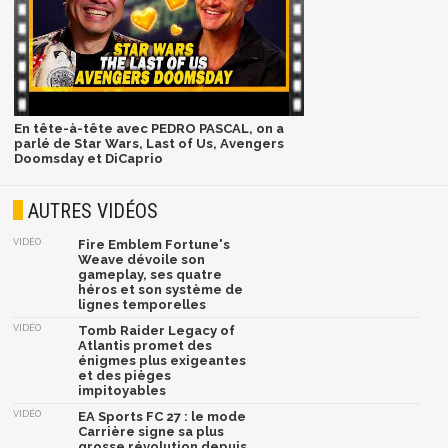
En tête-à-tête avec PEDRO PASCAL, on a
parlé de Star Wars, Last of Us, Avengers
Doomsday et DiCaprio
AUTRES VIDÉOS
VIDÉO
Fire Emblem Fortune's
Weave dévoile son
gameplay, ses quatre
héros et son système de
lignes temporelles
VIDÉO
Tomb Raider Legacy of
Atlantis promet des
énigmes plus exigeantes
et des pièges
impitoyables
VIDÉO
EA Sports FC 27 : le mode
Carrière signe sa plus
grosse révolution depuis