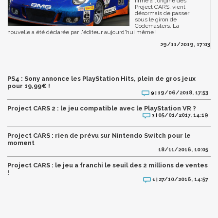
firme à l'origine des
Project CARS, vient
désormais de passer
sous le giron de
Codemasters. La
nouvelle a été déclarée par l'éditeur aujourd'hui même !
29/11/2019, 17:03
PS4 : Sony annonce les PlayStation Hits, plein de gros jeux
pour 19,99€ !
19/06/2018, 17:53
9 |
Project CARS 2 : le jeu compatible avec le PlayStation VR ?
05/01/2017, 14:19
3 |
Project CARS : rien de prévu sur Nintendo Switch pour le
moment
18/11/2016, 10:05
Project CARS : le jeu a franchi le seuil des 2 millions de ventes
!
27/10/2016, 14:57
1 |