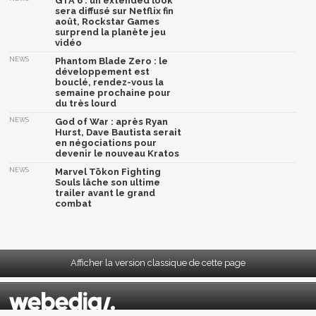
GTA 6 : un extended look
sera diffusé sur Netflix fin
août, Rockstar Games
surprend la planète jeu
vidéo
NEWS
Phantom Blade Zero : le
développement est
bouclé, rendez-vous la
semaine prochaine pour
du très lourd
NEWS
God of War : après Ryan
Hurst, Dave Bautista serait
en négociations pour
devenir le nouveau Kratos
NEWS
Marvel Tōkon Fighting
Souls lâche son ultime
trailer avant le grand
combat
Afficher la version classique de cette page