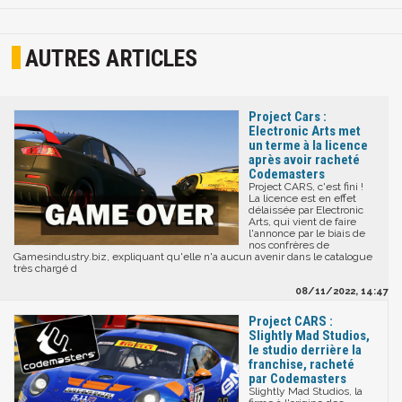
AUTRES ARTICLES
Project Cars :
Electronic Arts met
un terme à la licence
après avoir racheté
Codemasters
Project CARS, c'est fini !
La licence est en effet
délaissée par Electronic
Arts, qui vient de faire
l'annonce par le biais de
nos confrères de
Gamesindustry.biz, expliquant qu'elle n'a aucun avenir dans le catalogue
très chargé d
08/11/2022, 14:47
Project CARS :
Slightly Mad Studios,
le studio derrière la
franchise, racheté
par Codemasters
Slightly Mad Studios, la