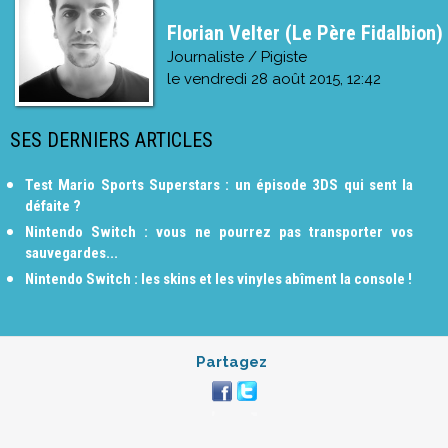
Florian Velter (Le Père Fidalbion)
Journaliste / Pigiste
le
vendredi 28 août 2015, 12:42
SES DERNIERS ARTICLES
Test Mario Sports Superstars : un épisode 3DS qui sent la
défaite ?
Nintendo Switch : vous ne pourrez pas transporter vos
sauvegardes...
Nintendo Switch : les skins et les vinyles abîment la console !
Partagez