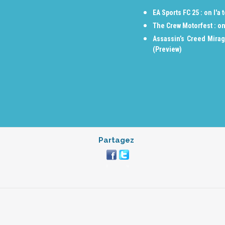
EA Sports FC 25 : on l'
The Crew Motorfest : on
Assassin’s Creed Mirag
(Preview)
Partagez