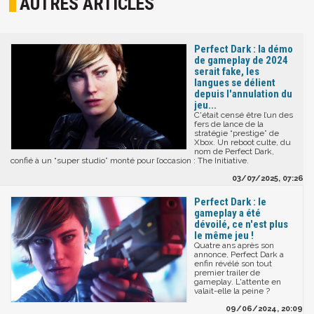
AUTRES ARTICLES
Perfect Dark : la démo
de gameplay de 2024
serait fake, les
langues se délient
depuis l'annulation du
jeu...
C'était censé être l’un des
fers de lance de la
stratégie “prestige” de
Xbox. Un reboot culte, du
nom de Perfect Dark,
confié à un “super studio” monté pour l’occasion : The Initiative.
03/07/2025, 07:26
Perfect Dark : le
gameplay a été
dévoilé, ce n'est plus
le même jeu !
Quatre ans après son
annonce, Perfect Dark a
enfin révélé son tout
premier trailer de
gameplay. L'attente en
valait-elle la peine ?
09/06/2024, 20:09