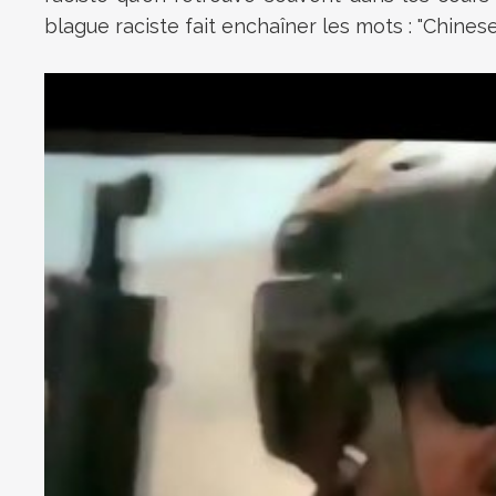
blague raciste fait enchaîner les mots : "Chinese"