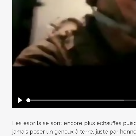
Les esprits se sont encore plus échauffés puisq
jamais poser un genoux à terre, juste par honne