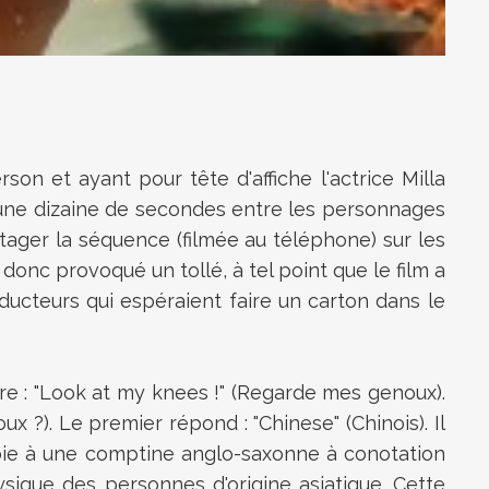
on et ayant pour tête d'affiche l'actrice Milla
d'une dizaine de secondes entre les personnages
rtager la séquence (filmée au téléphone) sur les
onc provoqué un tollé, à tel point que le film a
ducteurs qui espéraient faire un carton dans le
ire : "Look at my knees !" (Regarde mes genoux).
?). Le premier répond : "Chinese" (Chinois). Il
envoie à une comptine anglo-saxonne à conotation
ysique des personnes d'origine asiatique. Cette