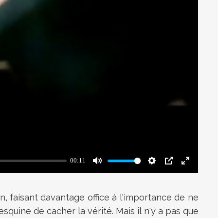
n, faisant davantage office à l'importance de ne
quine de cacher la vérité. Mais il n'y a pas que