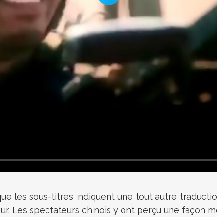
ue les sous-titres indiquent une tout autre traductio
ur. Les spectateurs chinois y ont perçu une façon mes