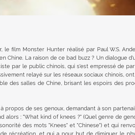
 le film Monster Hunter réalisé par Paul W.S. Anders
e en Chine. La raison de ce bad buzz ? Un dialogue 
ciste par le public chinois, qui s'est empressé de pa
ivement relayé sur les réseaux sociaux chinois, ont d
e des salles de Chine, brisant les espoirs des pro
ion à propos de ses genoux, demandant à son partena
lors : "What kind of knees ?" (Quel genre de genoux 
la sonorité des mots "Knees" et "Chinese") et qui r
de récréation, et qui a pour but de diminuer le ph