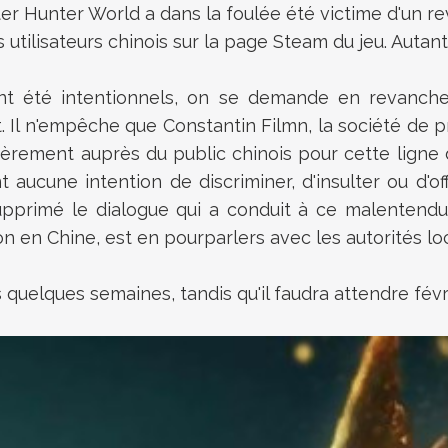
onster Hunter World a dans la foulée été victime d'u
utilisateurs chinois sur la page Steam du jeu. Autant
ent été intentionnels, on se demande en revanch
. Il n'empêche que Constantin Filmn, la société de p
èrement auprès du public chinois pour cette ligne
 aucune intention de discriminer, d'insulter ou d'o
upprimé le dialogue qui a conduit à ce malentendu i
n en Chine, est en pourparlers avec les autorités loc
quelques semaines, tandis qu'il faudra attendre févri