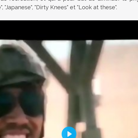
, "Japanese", "Dirty Knees" et "Look at these".