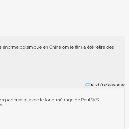
ne énorme polémique en Chine om le film a été retiré des
06/12/2020, 23:27
6 |
 son partenariat avec le long-métrage de Paul W.S.
eu.