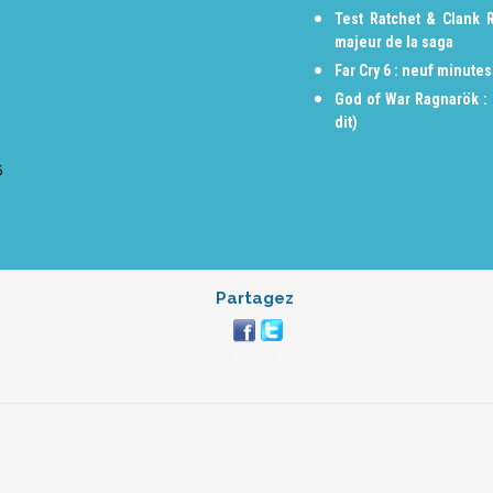
Test Ratchet & Clank R
majeur de la saga
Far Cry 6 : neuf minute
God of War Ragnarök : n
dit)
6
Partagez