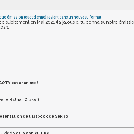
otre émission (quotidienne) revient dans un nouveau format
e subitement en Mai 2021 (la jalousie, tu connais), notre émiss
2023.
 GOTY est unanime !
jeune Nathan Drake ?
présentation de l'artbook de Sekiro
u vidéo et la pop culture