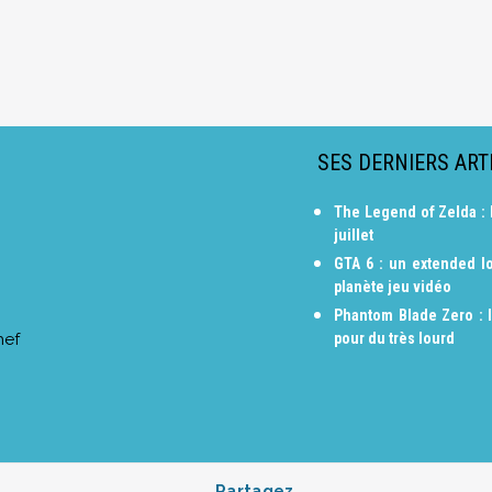
SES DERNIERS ART
The Legend of Zelda : 
juillet
GTA 6 : un extended lo
planète jeu vidéo
Phantom Blade Zero : 
hef
pour du très lourd
Partagez