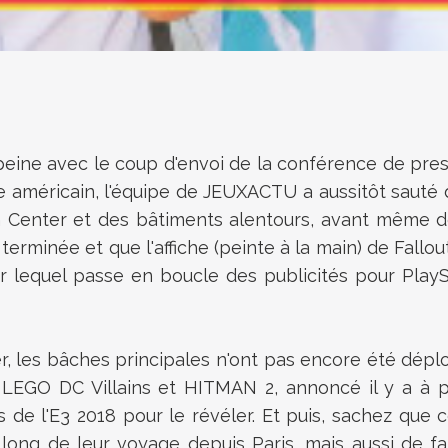
eine avec le coup d'envoi de la conférence de pres
e américain, l'équipe de JEUXACTU a aussitôt sauté d
 Center et des bâtiments alentours, avant même de 
terminée et que l'affiche (peinte à la main) de Fallo
ur lequel passe en boucle des publicités pour Play
, les bâches principales n'ont pas encore été déplo
be LEGO DC Villains et HITMAN 2, annoncé il y a à
tés de l'E3 2018 pour le révéler. Et puis, sachez qu
g de leur voyage depuis Paris, mais aussi de faire