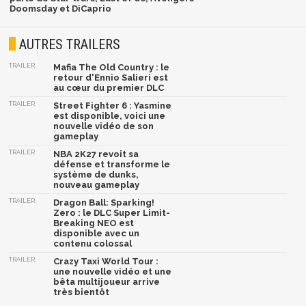
Doomsday et DiCaprio
AUTRES TRAILERS
TRAILER
Mafia The Old Country : le
retour d'Ennio Salieri est
au cœur du premier DLC
TRAILER
Street Fighter 6 : Yasmine
est disponible, voici une
nouvelle vidéo de son
gameplay
TRAILER
NBA 2K27 revoit sa
défense et transforme le
système de dunks,
nouveau gameplay
TRAILER
Dragon Ball: Sparking!
Zero : le DLC Super Limit-
Breaking NEO est
disponible avec un
contenu colossal
TRAILER
Crazy Taxi World Tour :
une nouvelle vidéo et une
bêta multijoueur arrive
très bientôt