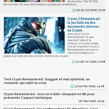
douloureux Top et Flop
de l'année. On vous fait d'ailleurs quelques révélations.
31/12/2020, 17:00
8 |
Crysis 2 Remastered :
le jeu fuite via des
documents internes
de Crytek
Alors que Crysis
Remastered n'a pas
vraiment séduit la
critique, Cryytek a déjà
mis en chantier Crysis 2
Remastered comme on
vient de le découvrir
grâce à la fuite de documents internes du studio.
26/11/2020, 11:08
1 |
Test Crysis Remastered : buggué et mal optimisé, un
remaster qui subit la crise
22/09/2020, 14:28
3 |
Crysis Remastered : voici un trailer clinquant en 8K pour
présenter l'aspect technique
16/09/2020, 10:22
Crysis Remastered : les configurations PC dévoilées, c'est