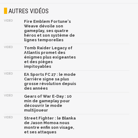
AUTRES VIDÉOS
VIDÉO
Fire Emblem Fortune's
Weave dévoile son
gameplay, ses quatre
héros et son système de
lignes temporelles
VIDÉO
Tomb Raider Legacy of
Atlantis promet des
énigmes plus exigeantes
et des pièges
impitoyables
VIDÉO
EA Sports FC 27 : le mode
Carrière signe sa plus
grosse révolution depuis
des années
VIDÉO
Gears of War E-Day : 10
min de gameplay pour
découvrir le mode
multijoueur
VIDÉO
Street Fighter : le Blanka
de Jason Momoa nous
montre enfin son visage,
et ses attaques