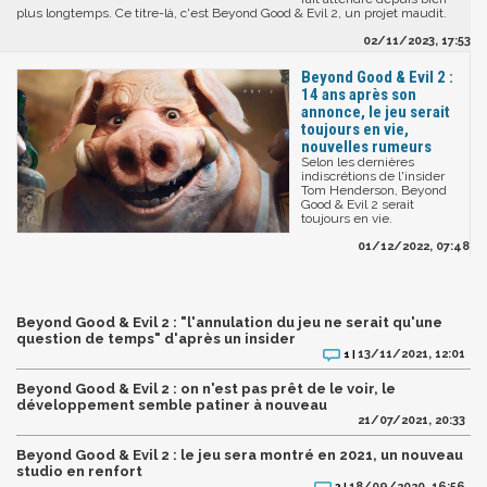
plus longtemps. Ce titre-là, c'est Beyond Good & Evil 2, un projet maudit.
02/11/2023, 17:53
Beyond Good & Evil 2 :
14 ans après son
annonce, le jeu serait
toujours en vie,
nouvelles rumeurs
Selon les dernières
indiscrétions de l'insider
Tom Henderson, Beyond
Good & Evil 2 serait
toujours en vie.
01/12/2022, 07:48
Beyond Good & Evil 2 : "l'annulation du jeu ne serait qu'une
question de temps" d'après un insider
13/11/2021, 12:01
1 |
Beyond Good & Evil 2 : on n'est pas prêt de le voir, le
développement semble patiner à nouveau
21/07/2021, 20:33
Beyond Good & Evil 2 : le jeu sera montré en 2021, un nouveau
studio en renfort
18/09/2020, 16:56
2 |