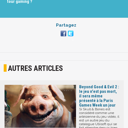
tour gaming ?
Partagez
AUTRES ARTICLES
Beyond Good & Evil 2 :
le jeu n'est pas mort,
il sera même
présenté à la Paris
Games Week un jour
Si Skull & Bones est
considéré comme une
arlésienne du jeu vidéo, il
est un autre jeu du
catalogue Ubisoft qui se
fait attendre depuis bien