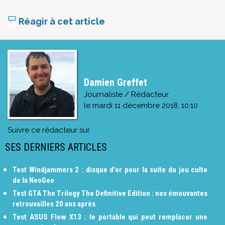
Réagir à cet article
Damien Greffet
Journaliste / Rédacteur
le
mardi 11 décembre 2018, 10:10
Suivre ce rédacteur sur
SES DERNIERS ARTICLES
Test Windjammers 2 : disque d'or pour la suite du jeu culte
de la NeoGeo
Test GTA The Trilogy The Definitive Edition : nos émouvantes
retrouvailles 20 ans après
Test ASUS Flow X13 : le portable qui peut remplacer une